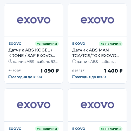
EXOVO
в наличии
EXOVO
в наличии
Датчик ABS KOGEL /
Датчик ABS MAN
KRONE / SAF EXOVO
TGA/TGS/TGX EXOVO
04020E для прицепов,
04021E колёсный OEM
датчик ABS · кабель 925
датчик ABS · кабель
кабель 925 мм
81271206105
мм · L-тип · прицепы
3000 мм · прямой · задний
1 090 ₽
1 400 ₽
Kögel, Krone, оси SAF
левый · MAN TGA
04020E
04021E
сегодня до 18:00
сегодня до 18:00
EXOVO
в наличии
EXOVO
в наличии