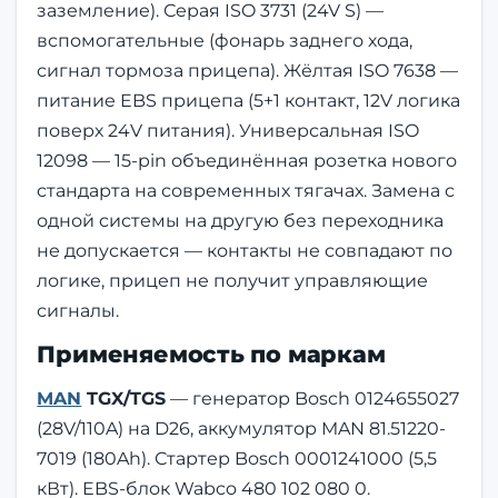
заземление). Серая ISO 3731 (24V S) —
вспомогательные (фонарь заднего хода,
сигнал тормоза прицепа). Жёлтая ISO 7638 —
питание EBS прицепа (5+1 контакт, 12V логика
поверх 24V питания). Универсальная ISO
12098 — 15-pin объединённая розетка нового
стандарта на современных тягачах. Замена с
одной системы на другую без переходника
не допускается — контакты не совпадают по
логике, прицеп не получит управляющие
сигналы.
Применяемость по маркам
MAN
TGX/TGS
— генератор Bosch 0124655027
(28V/110A) на D26, аккумулятор MAN 81.51220-
7019 (180Ah). Стартер Bosch 0001241000 (5,5
кВт). EBS-блок Wabco 480 102 080 0.