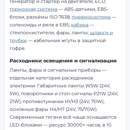
генератор и стартер на двигателе, ECU;
тормозная система
— ABS-датчики, EBS-
блоки, разъёмы ISO 7638;
пневмосистема
—
соленоиды и реле в EBS;
кабина
—
стеклоочистители, фары, лампы;
шланги и
трубки
— кабельные жгуты в защитной
гофре.
Расходники освещения и сигнализации
Лампы, фары и сигнальные приборы —
отдельная категория расходников
электрики. Габаритные лампы W5W (24V,
5W), поворотники и стоп-сигналы P21W (24V,
21W), противотуманки H1/H3 (24V, 70W),
основные фары H4/H7 (24V, 75/70W).
Современные тягачи всё чаще оснащаются
LED-блоками — ресурс 30000+ часов, в 10