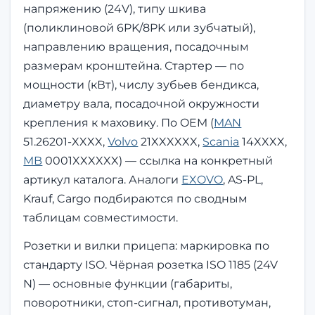
напряжению (24V), типу шкива
(поликлиновой 6PK/8PK или зубчатый),
направлению вращения, посадочным
размерам кронштейна. Стартер — по
мощности (кВт), числу зубьев бендикса,
диаметру вала, посадочной окружности
крепления к маховику. По OEM (
MAN
51.26201-XXXX,
Volvo
21XXXXXX,
Scania
14XXXX,
MB
0001XXXXXX) — ссылка на конкретный
артикул каталога. Аналоги
EXOVO
, AS-PL,
Krauf, Cargo подбираются по сводным
таблицам совместимости.
Розетки и вилки прицепа: маркировка по
стандарту ISO. Чёрная розетка ISO 1185 (24V
N) — основные функции (габариты,
поворотники, стоп-сигнал, противотуман,