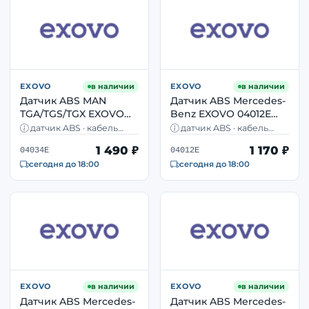
EXOVO
в наличии
EXOVO
в наличии
Датчик ABS MAN
Датчик ABS Mercedes-
TGA/TGS/TGX EXOVO
Benz EXOVO 04012E
04034E колёсный OEM
колёсный OEM
датчик ABS · кабель
датчик ABS · кабель
81271206125
36271206005
1900 мм · L-тип · MAN TGA,
3000 мм · Mercedes-Benz
1 490 ₽
1 170 ₽
TGS, TGX
Actros MP2, MP3
04034E
04012E
сегодня до 18:00
сегодня до 18:00
EXOVO
в наличии
EXOVO
в наличии
Датчик ABS Mercedes-
Датчик ABS Mercedes-