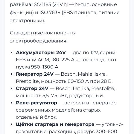
разъёма ISO 1185 (24V N — N-тип, основные
функции) и ISO 7638 (EBS прицепа, питание
электроники).
Стандартные компоненты
электрооборудования:
Аккумуляторы 24V
— два по 12V, серии
EFB или AGM, 180–225 А·ч, ток холодного
пуска 950–1300 А.
Генератор 24V
— Bosch, Mahle, Iskra,
Prestolite, мощность 80–150 А при 28 В.
Стартер 24V
— Bosch, Letrika, Prestolite,
мощность 5,5–7,5 кВт, редукторный.
Реле-регулятор
— встроен в генератор
современных моделей; на старых
отдельный блок.
Щётки стартера и генератора
— угольно-
графитовые, расходник, ресурс 300–600