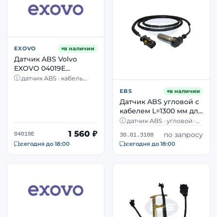
EXOVO
в наличии
Датчик ABS Volvo
EXOVO 04019E
колёсный
датчик ABS · кабель
индуктивный OEM
1700 мм · L-тип · Volvo
EBS
в наличии
20390735
Датчик ABS угловой с
кабелем L=1300 мм для
грузовиков MAN EBS
датчик ABS · угловой ·
30.01.3108
кабель 1300 мм · MAN,
1 560 ₽
по запросу
04019E
30.01.3108
автобусы Lion's City
сегодня до 18:00
сегодня до 18:00