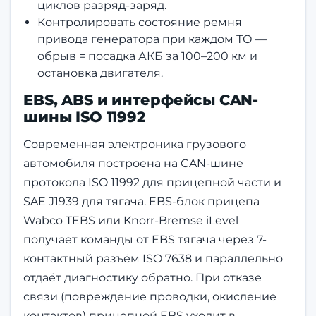
циклов разряд-заряд.
Контролировать состояние ремня
привода генератора при каждом ТО —
обрыв = посадка АКБ за 100–200 км и
остановка двигателя.
EBS, ABS и интерфейсы CAN-
шины ISO 11992
Современная электроника грузового
автомобиля построена на CAN-шине
протокола ISO 11992 для прицепной части и
SAE J1939 для тягача. EBS-блок прицепа
Wabco TEBS или Knorr-Bremse iLevel
получает команды от EBS тягача через 7-
контактный разъём ISO 7638 и параллельно
отдаёт диагностику обратно. При отказе
связи (повреждение проводки, окисление
контактов) прицепной EBS уходит в