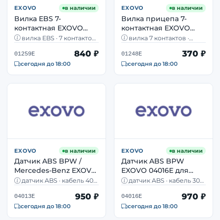
EXOVO
в наличии
EXOVO
в наличии
Вилка EBS 7-
Вилка прицепа 7-
контактная EXOVO
контактная EXOVO
01259E пластик —
01248E пластик — тип
вилка EBS · 7 контактов ·
вилка 7 контактов ·
разъём электронного
N ISO 1185 винтовая
пластик · прицеп · номера
пластик · тип N · ISO 1185 ·
840 ₽
370 ₽
1505282, 1934646
винтовые клеммы
01259E
01248E
тормоза
сегодня до 18:00
сегодня до 18:00
EXOVO
в наличии
EXOVO
в наличии
Датчик ABS BPW /
Датчик ABS BPW
Mercedes-Benz EXOVO
EXOVO 04016E для
04013E колёсный OEM
прицепных осей OEM
датчик ABS · кабель 400
датчик ABS · кабель 300
02.3317.05.00
02.3317.07.00
мм · BPW, Mercedes-Benz,
мм · прямой · оси
950 ₽
970 ₽
Iveco Stralis
прицепов BPW
04013E
04016E
сегодня до 18:00
сегодня до 18:00