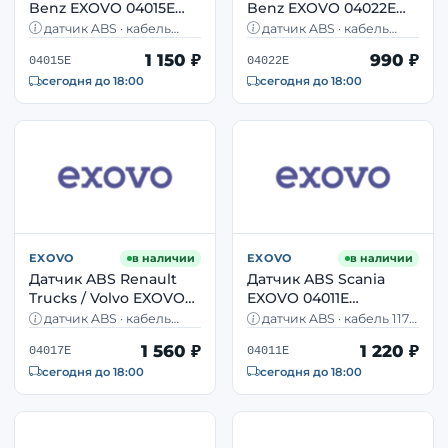
Benz EXOVO 04015E
Benz EXOVO 04022E
колёсный, кабель 3600
колёсный
датчик ABS · кабель
датчик ABS · кабель
мм
индуктивный, кабель
3600 мм · прямой · Actros,
2500 мм · прямой · Actros,
1 150 ₽
990 ₽
Axor, Unimog
Atego, Axor
04015E
04022E
2500 мм
сегодня до 18:00
сегодня до 18:00
EXOVO
в наличии
EXOVO
в наличии
Датчик ABS Renault
Датчик ABS Scania
Trucks / Volvo EXOVO
EXOVO 04011E
04017E колёсный OEM
колёсный
датчик ABS · кабель
датчик ABS · кабель 1170
20509869
индуктивный OEM
4070 мм · Renault Trucks,
мм · прямой · Scania P, G,
1 560 ₽
1 220 ₽
Volvo
R, T
04017E
04011E
1360615
сегодня до 18:00
сегодня до 18:00