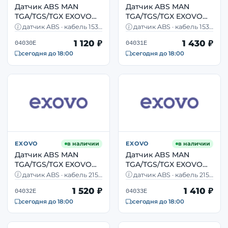
Датчик ABS MAN
Датчик ABS MAN
TGA/TGS/TGX EXOVO
TGA/TGS/TGX EXOVO
04030E колёсный OEM
04031E колёсный OEM
датчик ABS · кабель 1535
датчик ABS · кабель 1535
81271206177
81.27120-6176
мм · L-тип · MAN TGA, TGS,
мм · L-тип · MAN TGA, TGS,
1 120 ₽
1 430 ₽
TGX
TGX
04030E
04031E
сегодня до 18:00
сегодня до 18:00
EXOVO
в наличии
EXOVO
в наличии
Датчик ABS MAN
Датчик ABS MAN
TGA/TGS/TGX EXOVO
TGA/TGS/TGX EXOVO
04032E колёсный OEM
04033E колёсный OEM
датчик ABS · кабель 2150
датчик ABS · кабель 2150
81271206111
81271206110
мм · L-тип · MAN TGA, TGS,
мм · L-тип · MAN TGA, TGS,
1 520 ₽
1 410 ₽
TGX
TGX
04032E
04033E
сегодня до 18:00
сегодня до 18:00