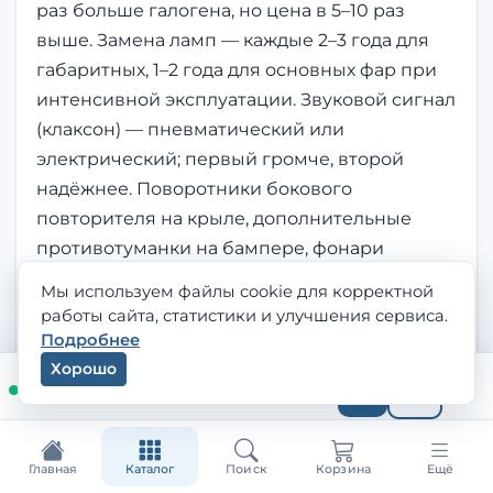
раз больше галогена, но цена в 5–10 раз
выше. Замена ламп — каждые 2–3 года для
габаритных, 1–2 года для основных фар при
интенсивной эксплуатации. Звуковой сигнал
(клаксон) — пневматический или
электрический; первый громче, второй
надёжнее. Поворотники бокового
повторителя на крыле, дополнительные
противотуманки на бампере, фонари
освещения номерного знака — все они
Мы используем файлы cookie для корректной
требуют замены ламп при перегорании. На
работы сайта, статистики и улучшения сервиса.
современных машинах — встроенный
Подробнее
контроль перегоревших ламп через ECU с
Хорошо
На связи · перезвоним за 15 минут
сигналом на торпеде.
Главная
Каталог
Поиск
Корзина
Ещё