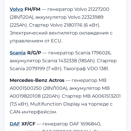
Volvo
FH/FM
— генератор Volvo 21227200
(28V/120A), аккумулятор Volvo 22323989
(225Ah). Стартер Volvo 21801116 (6 кВт).
Электрический вентилятор охлаждения с
управлением от ECU.
Scania
R/G/P
— генератор Scania 1796026,
аккумулятор Scania 1432338 (185Ah). Стартер
Scania 2079199 (7 кВт). Тахограф VDO 1381.
Mercedes-Benz Actros
— генератор MB
A0001500250 (28V/100A), аккумулятор MB
A0019820108 (220Ah). Стартер MB A0061513201
(7,5 кВт). Multifunction Display на торпеде с
CAN-интерфейсом.
DAF
XF/CF
— генератор DAF 1696840,