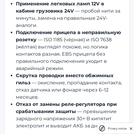
Применение легковых ламп 12V в
кабине грузовика 24V
— пробой нити за
минуты, замена на правильные 24V-
аналоги.
Подключение прицепа в неправильную
розетку
— ISO 1185 (чёрная) и ISO 7638
(жёлтая) выглядят похоже, но логика
контактов разная. EBS прицепа без
правильного подключения уходит в
аварийный режим.
Скрутка проводки вместо обжимных
гильз
— окисление, пропадание контакта,
отказ датчика или фонаря через 6–12
месяцев.
Отказ от замены реле-регулятора при
срабатывании защиты
— превышение
зарядного напряжения 30+ В кипятит
электролит и выводит АКБ за дни.
Privacy notice