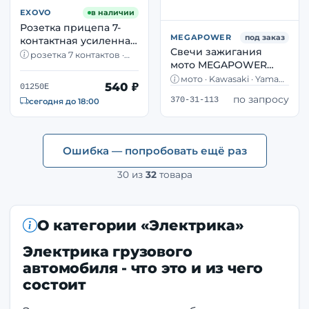
EXOVO
в наличии
Розетка прицепа 7-
MEGAPOWER
под заказ
контактная усиленная
Свечи зажигания
EXOVO 01250E металл
розетка 7 контактов ·
мото MEGAPOWER
— MAN DAF Scania
металл · усиленная · MAN,
DAF, Scania, Volvo
370-31-113 Kawasaki
мото · Kawasaki · Yamaha
540 ₽
01250E
Yamaha комплект 4 шт
· 4 шт · NGK 5722 · NGK
по запросу
370-31-113
3194
сегодня до 18:00
NGK 5722
Ошибка — попробовать ещё раз
30
из
32
товара
О категории «Электрика»
Электрика грузового
автомобиля - что это и из чего
состоит