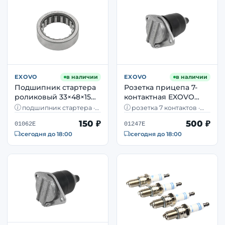
EXOVO
в наличии
EXOVO
в наличии
Подшипник стартера
Розетка прицепа 7-
роликовый 33×48×15
контактная EXOVO
мм EXOVO 01062E для
01247E металл — тип N
подшипник стартера ·
розетка 7 контактов ·
MAN TGA/TGS/TGX
ISO 1185 винтовая
33×48×15 мм · роликовый ·
металл · тип N · ISO 1185 ·
150 ₽
500 ₽
MAN, Ikarus
винтовые клеммы
01062E
01247E
сегодня до 18:00
сегодня до 18:00