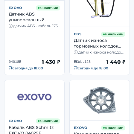
EXOVO
в наличии
Датчик ABS
универсальный
EXOVO 04018E DAF,
датчик ABS · кабель 1755
Iveco, КАМАЗ, МАЗ,
мм · прямой · DAF, Iveco,
EBS
в наличии
КАМАЗ, МАЗ
Volvo
Датчик износа
тормозных колодок
EBS EKWL.123
датчик износа колодок ·
комплект из 2 шт
комплект 2 шт · дисковые
1 430 ₽
1 440 ₽
тормоза · Renault
04018E
EKWL.123
сегодня до 18:00
сегодня до 18:00
EXOVO
в наличии
Кабель ABS Schmitz
EXOVO
в наличии
EXOVO 04029E