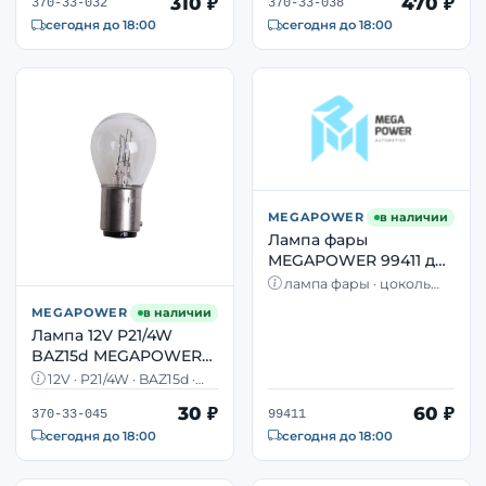
310 ₽
470 ₽
· Osram
370-33-032
370-33-038
сегодня до 18:00
сегодня до 18:00
MEGAPOWER
в наличии
Лампа фары
MEGAPOWER 99411 для
грузовиков Iveco —
лампа фары · цоколь
цоколь P14.5S
P14.5S · галогенная · Iveco
MEGAPOWER
в наличии
галогенная
Лампа 12V P21/4W
BAZ15d MEGAPOWER
370-33-045 — стоп-
12V · P21/4W · BAZ15d ·
сигнал и габарит
двухнитевая ·
30 ₽
60 ₽
стоп+габарит · Osram 7225
370-33-045
99411
двухнитевая
сегодня до 18:00
сегодня до 18:00