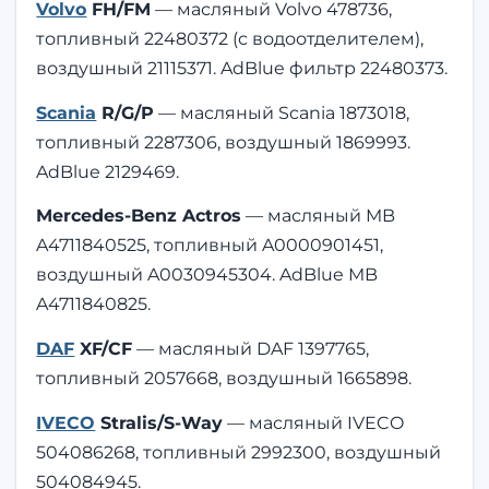
Volvo
FH/FM
— масляный Volvo 478736,
топливный 22480372 (с водоотделителем),
воздушный 21115371. AdBlue фильтр 22480373.
Scania
R/G/P
— масляный Scania 1873018,
топливный 2287306, воздушный 1869993.
AdBlue 2129469.
Mercedes-Benz Actros
— масляный MB
A4711840525, топливный A0000901451,
воздушный A0030945304. AdBlue MB
A4711840825.
DAF
XF/CF
— масляный DAF 1397765,
топливный 2057668, воздушный 1665898.
IVECO
Stralis/S-Way
— масляный IVECO
504086268, топливный 2992300, воздушный
504084945.