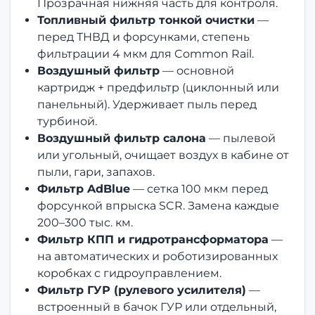
Прозрачная нижняя часть для контроля.
Топливный фильтр тонкой очистки
—
перед ТНВД и форсунками, степень
фильтрации 4 мкм для Common Rail.
Воздушный фильтр
— основной
картридж + предфильтр (циклонный или
панельный). Удерживает пыль перед
турбиной.
Воздушный фильтр салона
— пылевой
или угольный, очищает воздух в кабине от
пыли, гари, запахов.
Фильтр AdBlue
— сетка 100 мкм перед
форсункой впрыска SCR. Замена каждые
200–300 тыс. км.
Фильтр КПП и гидротрансформатора
—
на автоматических и роботизированных
коробках с гидроуправлением.
Фильтр ГУР (рулевого усилителя)
—
встроенный в бачок ГУР или отдельный,