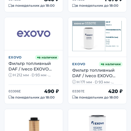
в понедельник до 18:00
в понедельник до 18:00
EXOVO
в наличии
Фильтр топливный
EXOVO
в наличии
DAF / Iveco EXOVO
Фильтр топливный
03306E H212 D93 мм
H 212 мм · D 93 мм ·
DAF / Iveco EXOVO
OEM 1328177
M16×1,5 · OEM DAF 1328177
03307E H171 D93 мм
H 171 мм · D 93 мм ·
OEM 06822613
M20×1,5 · OEM Iveco
490 ₽
420 ₽
06822613
03306E
03307E
в понедельник до 18:00
в понедельник до 18:00