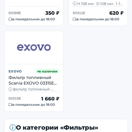
D76 мм OEM 1907640
M16×1,5 · OEM MAN
EXOVO 03311E H158
H 158 мм · D 108 мм · 1-14
81125030035
D108 мм OEM
UNS · OEM Renault
350 ₽
620 ₽
7421380483
03309E
03311E
7421380483
в понедельник до 18:00
в понедельник до 18:00
EXOVO
в наличии
Фильтр топливный
Scania EXOVO 03315E
комплект 2 элемента
фильтр топливный ·
OEM 2003505
комплект 2 элемента ·
1 660 ₽
H=227,5 и H=209 мм ·
03315E
Scania
в понедельник до 18:00
О категории «Фильтры»