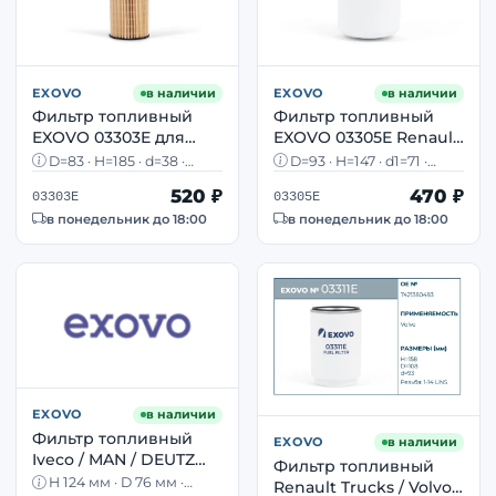
EXOVO
в наличии
EXOVO
в наличии
Фильтр топливный
Фильтр топливный
EXOVO 03303E для
EXOVO 03305E Renault
Scania — D=83 мм,
Trucks D93 H147 d1=71
D=83 · H=185 · d=38 ·
D=93 · H=147 · d1=71 ·
H=185 мм, d=38 мм
d2=62
Scania · OEM 1873016
d2=62 · Renault Trucks ·
520 ₽
470 ₽
OEM 5010477855
03303E
03305E
в понедельник до 18:00
в понедельник до 18:00
EXOVO
в наличии
Фильтр топливный
EXOVO
в наличии
Iveco / MAN / DEUTZ
Фильтр топливный
EXOVO 03309E H124
H 124 мм · D 76 мм ·
Renault Trucks / Volvo