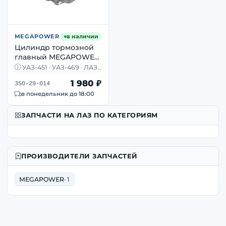
MEGAPOWER
в наличии
Цилиндр тормозной
главный MEGAPOWER
350-29-014 УАЗ-451 469
УАЗ-451 · УАЗ-469 · ЛАЗ ·
ЛАЗ старого образца
С/О · ГЦС · OEM 12-3505010
1 980 ₽
350-29-014
в понедельник до 18:00
ЗАПЧАСТИ НА ЛАЗ ПО КАТЕГОРИЯМ
ПРОИЗВОДИТЕЛИ ЗАПЧАСТЕЙ
MEGAPOWER
· 1