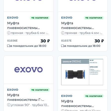
EXOVO
в наличии
EXOVO
в наличии
Муфта
Муфта
пневмосистемы
пневмосистемы
прямая 06/06 EXOVO
прямая 04/04 EXOVO
прямая · трубка 6 мм ·
прямая · трубка 4 мм ·
01036E push-in фитинг
01037E push-in фитинг
push-in · DIN 74324
push-in · DIN 74324
30 ₽
30 ₽
01036E
01037E
DIN 74324
DIN 74324
в понедельник до 18:00
в понедельник до 18:00
EXOVO
в наличии
Муфта
EXOVO
в наличии
пневмосистемы Г-
Муфта
образная 10/10 EXOVO
угловая 90° · трубка 10
пневмосистемы
01042E угловой
мм · push-in · DIN 74324
прямая 12/12 EXOVO
Прямая · трубка 12 мм ·