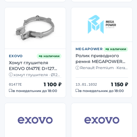
MEGAPOWER
в наличии
Ролик приводного
EXOVO
в наличии
ремня MEGAPOWER
Хомут глушителя
13.01.1032 Renault
Renault Premium · Kerax
EXOVO 01477E D=127
Premium Kerax Volvo
· Volvo FM · DXI11
мм Volvo FH12 FH16
хомут глушителя · Ø127
FM DXI11
Renault Magnum
мм · нержавейка · Volvo
1 100 ₽
1 150 ₽
FH, FM · Renault Magnum
01477E
13.01.1032
нержавейка
в понедельник до 18:00
в понедельник до 18:00