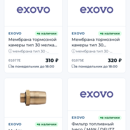
EXOVO
в наличии
EXOVO
в наличии
Мембрана тормозной
Мембрана тормозной
камеры тип 30 мелкая
камеры тип 30
EXOVO 01077E для
глубокая EXOVO
мембрана тип 30 ·
мембрана тип 30 ·
энергоаккумуляторов
01075E для MB DAF
мелкая · Ø200 мм · высота
глубокая · Ø202 мм ·
310 ₽
320 ₽
35 мм · BPW, DAF, MB
высота 44 мм · MB, DAF,
01077E
01075E
BPW
Scania BPW
BPW
в понедельник до 18:00
в понедельник до 18:00
EXOVO
в наличии
Фильтр топливный
EXOVO
в наличии
Iveco / MAN / DEUTZ