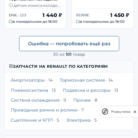
EBS EKWL.123
датчик износа колодок ·
комплект из 2 шт
комплект 2 шт · дисковые
1 440 ₽
1 450 ₽
тормоза · Renault
EKWL.123
05309E
в понедельник до 18:00
в понедельник до 18:00
Ошибка — попробовать ещё раз
30
из
101
товар
ЗАПЧАСТИ НА RENAULT ПО КАТЕГОРИЯМ
Амортизаторы
· 14
Тормозная система
· 14
Пневмосистема
· 13
Подвеска и рессоры
· 13
Система охлаждения
· 9
Прочее
· 8
Приводные ремни и ролики
· 7
Privacy notice
Сцепление и КПП
· 5
Электрика
· 5