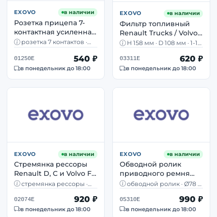
EXOVO
в наличии
EXOVO
в наличии
Розетка прицепа 7-
Фильтр топливный
контактная усиленная
Renault Trucks / Volvo
EXOVO 01250E металл
EXOVO 03311E H158
розетка 7 контактов ·
H 158 мм · D 108 мм · 1-14
— MAN DAF Scania
металл · усиленная · MAN,
D108 мм OEM
UNS · OEM Renault
540 ₽
620 ₽
DAF, Scania, Volvo
7421380483
01250E
03311E
7421380483
в понедельник до 18:00
в понедельник до 18:00
EXOVO
в наличии
EXOVO
в наличии
Стремянка рессоры
Обводной ролик
Renault D, C и Volvo FE
приводного ремня
EXOVO 02074E, M20×1,5,
Renault Trucks / Volvo
стремянка рессоры ·
обводной ролик · Ø78 ×
220×92 мм
EXOVO 05310E Ø78 мм
M20×1,5 · 220×92 мм · с
30,5 мм · 10 канавок ·
920 ₽
990 ₽
двумя гайками · Renault D,
Renault, Volvo
02074E
05310E
C, Volvo FE
в понедельник до 18:00
в понедельник до 18:00