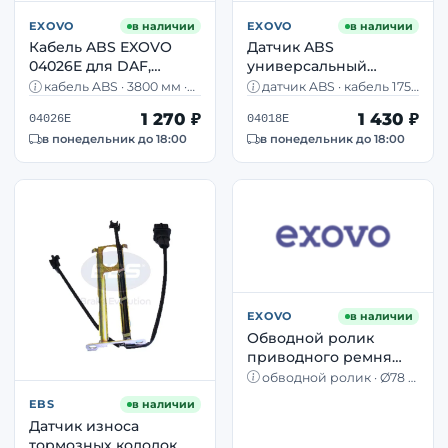
EXOVO
в наличии
EXOVO
в наличии
Кабель ABS EXOVO
Датчик ABS
04026E для DAF,
универсальный
KRONE, Schmitz,
EXOVO 04018E DAF,
кабель ABS · 3800 мм ·
датчик ABS · кабель 1755
Renault, МАЗ OEM
Iveco, КАМАЗ, МАЗ,
DAF, Krone, Schmitz, МАЗ,
мм · прямой · DAF, Iveco,
1 270 ₽
1 430 ₽
Тонар
КАМАЗ, МАЗ
04026E
04018E
1505060
Volvo
в понедельник до 18:00
в понедельник до 18:00
EXOVO
в наличии
Обводной ролик
приводного ремня
Renault Trucks / Volvo
обводной ролик · Ø78 ×
EXOVO 05309E Ø78 мм
30,5 мм · комплект 3
EBS
в наличии
предмета · Volvo FH
Датчик износа
тормозных колодок