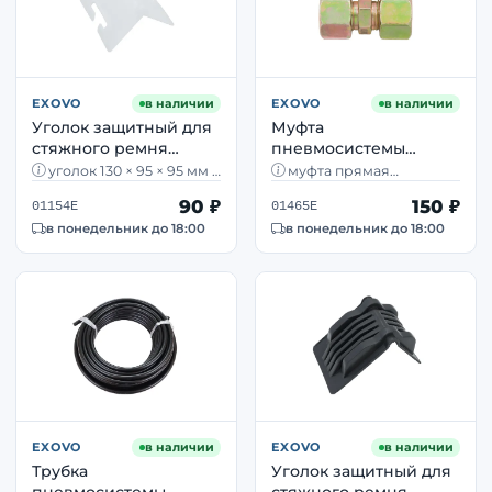
EXOVO
в наличии
EXOVO
в наличии
Уголок защитный для
Муфта
стяжного ремня
пневмосистемы
EXOVO 01154E, 130 × 95
прямая разборная
уголок 130 × 95 × 95 мм ·
муфта прямая
× 95 мм, пластик
EXOVO 01465E 10/10
пластик · компактный ·
разборная · 10/10 мм ·
90 ₽
150 ₽
под стяжной ремень
латунь · обслуживаемая
01154E
01465E
латунная
в понедельник до 18:00
в понедельник до 18:00
EXOVO
в наличии
EXOVO
в наличии
Трубка
Уголок защитный для
пневмосистемы
стяжного ремня