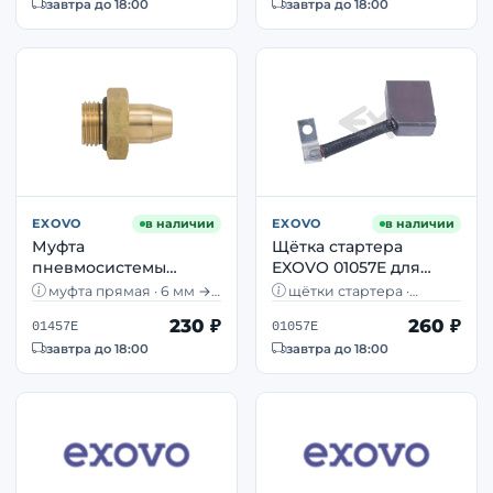
завтра до 18:00
завтра до 18:00
EXOVO
в наличии
EXOVO
в наличии
Муфта
Щётка стартера
пневмосистемы
EXOVO 01057E для
прямая EXOVO 01457E
MAN TGA/TGS/TGX,
муфта прямая · 6 мм →
щётки стартера ·
06/М16×1,5 латунная —
Iveco, Mercedes-Benz,
М16×1,5 · латунь ·
комплект · MAN TGA, TGS,
230 ₽
260 ₽
сигнальные линии
TGX · номер 81259216051
01457E
01057E
сигнальные линии
Scania
завтра до 18:00
завтра до 18:00