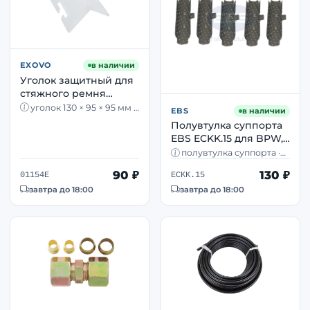
EXOVO
в наличии
Уголок защитный для
стяжного ремня
EXOVO 01154E, 130 × 95
уголок 130 × 95 × 95 мм ·
EBS
в наличии
× 95 мм, пластик
пластик · компактный ·
Полувтулка суппорта
под стяжной ремень
EBS ECKK.15 для BPW,
Iveco, Mercedes-Benz,
полувтулка суппорта ·
SAF, Scania
направляющая скобы ·
90 ₽
130 ₽
BPW, SAF, Scania
01154E
ECKK.15
завтра до 18:00
завтра до 18:00