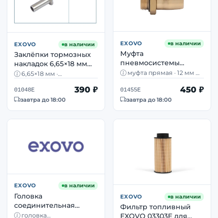
EXOVO
в наличии
EXOVO
в наличии
Муфта
Заклёпки тормозных
пневмосистемы
накладок 6,65×18 мм
прямая EXOVO 01455E
EXOVO 01048E для
муфта прямая · 12 мм →
6,65×18 мм ·
12/М22×1,5 латунная —
М22×1,5 · латунь · DAF,
колодок грузовиков
полутрубчатая · для
390 ₽
450 ₽
MAN, Scania
тормозных накладок
DAF MAN Scania
01048E
01455E
завтра до 18:00
завтра до 18:00
EXOVO
в наличии
Головка
EXOVO
в наличии
соединительная
Фильтр топливный
красная EXOVO 01244E
головка
EXOVO 03303E для