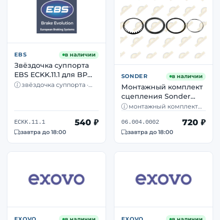
EBS
в наличии
Звёздочка суппорта
EBS ECKK.11.1 для BPW,
SONDER
в наличии
Iveco, Mercedes-Benz,
звёздочка суппорта ·
Монтажный комплект
SAF, Scania
механизм подвода
сцепления Sonder
колодок · BPW, SAF, MB
06.004.0002 — аналог
монтажный комплект
Sachs 3180000001
сцепления · Mercedes
540 ₽
720 ₽
Actros · Scania 3, 4 серий
ECKK.11.1
06.004.0002
завтра до 18:00
завтра до 18:00
EXOVO
в наличии
EXOVO
в наличии