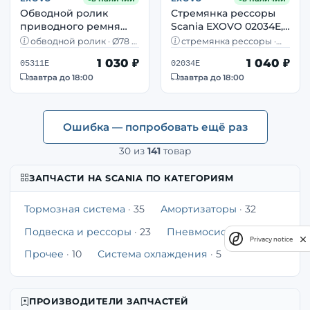
Обводной ролик
Стремянка рессоры
приводного ремня
Scania EXOVO 02034E,
Scania EXOVO 05311E
M24×3, 311×98 мм, с
обводной ролик · Ø78 ×
стремянка рессоры ·
Ø78 мм OEM 1510697
гайками
30,5 мм · Scania · номер
M24×3 · 311×98 мм · с
1 030 ₽
1 040 ₽
1510697
двумя гайками · Scania 4
05311E
02034E
series
завтра до 18:00
завтра до 18:00
Ошибка — попробовать ещё раз
30
из
141
товар
ЗАПЧАСТИ НА SCANIA ПО КАТЕГОРИЯМ
Тормозная система
· 35
Амортизаторы
· 32
Подвеска и рессоры
· 23
Пневмосистема
· 14
Privacy notice
Прочее
· 10
Система охлаждения
· 5
ПРОИЗВОДИТЕЛИ ЗАПЧАСТЕЙ