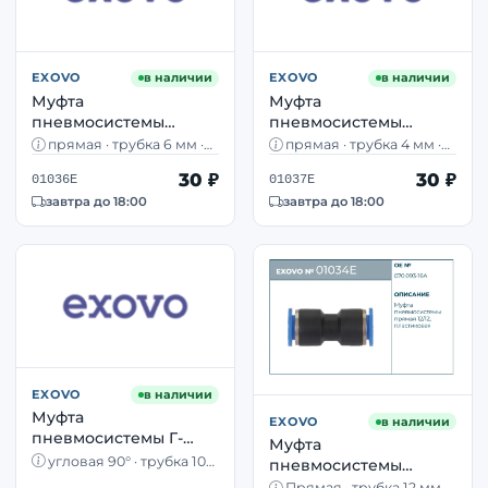
EXOVO
в наличии
EXOVO
в наличии
Муфта
Муфта
пневмосистемы
пневмосистемы
прямая 06/06 EXOVO
прямая 04/04 EXOVO
прямая · трубка 6 мм ·
прямая · трубка 4 мм ·
01036E push-in фитинг
01037E push-in фитинг
push-in · DIN 74324
push-in · DIN 74324
30 ₽
30 ₽
01036E
01037E
DIN 74324
DIN 74324
завтра до 18:00
завтра до 18:00
EXOVO
в наличии
Муфта
EXOVO
в наличии
пневмосистемы Г-
Муфта
образная 10/10 EXOVO
угловая 90° · трубка 10
пневмосистемы
01042E угловой
мм · push-in · DIN 74324
прямая 12/12 EXOVO
Прямая · трубка 12 мм ·