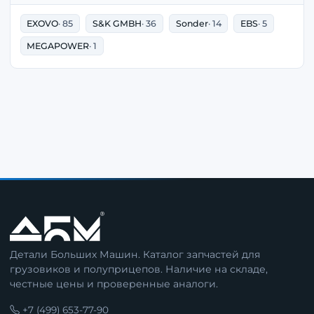
EXOVO
· 85
S&K GMBH
· 36
Sonder
· 14
EBS
· 5
MEGAPOWER
· 1
Детали Больших Машин. Каталог запчастей для
грузовиков и полуприцепов. Наличие на складе,
честные цены и проверенные аналоги.
+7 (499) 653-77-90